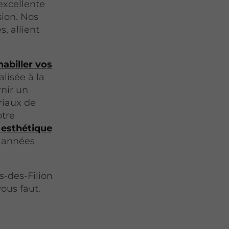
 excellente
sion. Nos
, allient
habiller vos
lisée à la
nir un
riaux de
otre
 esthétique
s années
s-des-Filion
vous faut.