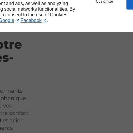
e
Customize
nt and ads, as well as analyzing
ng social networks functionalities. By
ller
you consent to the use of Cookies
Google
Facebook
.
otre
es-
formants
t phonique
e vos
tre confort
 et acier
ments