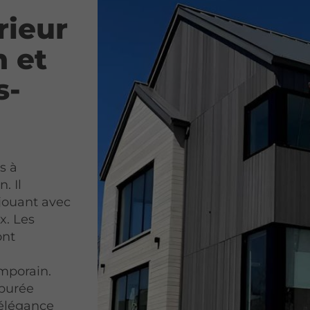
rieur
n et
s-
s à
. Il
 jouant avec
x. Les
ont
emporain.
épurée
’élégance