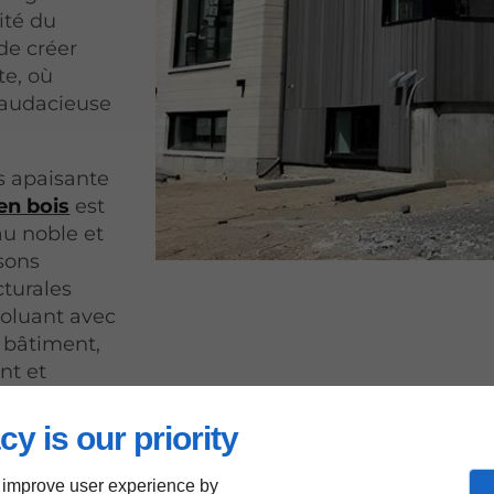
dité du
de créer
te, où
 audacieuse
s apaisante
en bois
est
au noble et
sons
cturales
voluant avec
u bâtiment,
nt et
cy is our priority
 improve user experience by