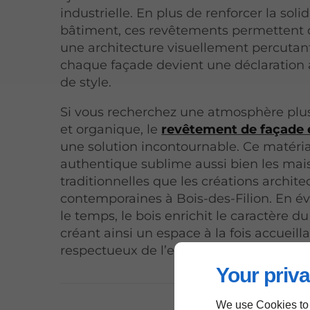
industrielle. En plus de renforcer la soli
bâtiment, ces revêtements permettent 
une architecture visuellement percutan
chaque façade devient une déclaration
de style.
Si vous recherchez une atmosphère plu
et organique, le
revêtement de façade 
une solution incontournable. Ce matéri
authentique sublime aussi bien les mai
traditionnelles que les créations archite
contemporaines à Bois-des-Filion. En é
le temps, le bois enrichit le caractère d
créant ainsi un espace à la fois accueilla
respectueux de l’environnement.
Your priva
We use Cookies to